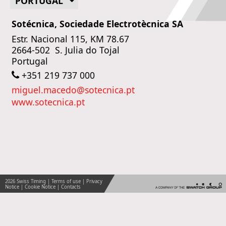
PORTUGAL
Sotécnica, Sociedade Electrotècnica SA
Estr. Nacional 115, KM 78.67

2664-502  S. Julia do Tojal

Portugal
+351 219 737 000
miguel.macedo@sotecnica.pt
www.sotecnica.pt
2026 Swiss Timing |
Terms of use
|
Privacy
Notice
|
Cookie Notice
|
Contacts